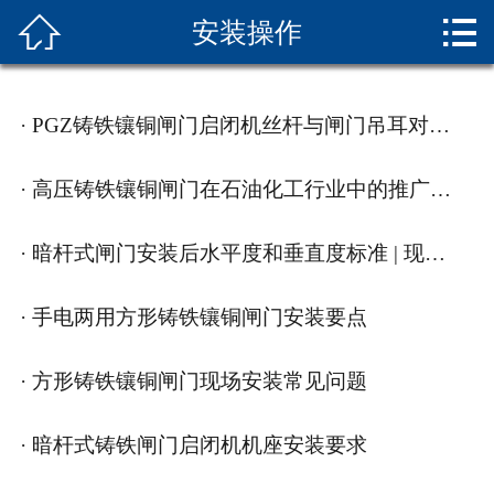


安装操作
首页

水利闸门
· PGZ铸铁镶铜闸门启闭机丝杆与闸门吊耳对中安装
规范参数
· 高压铸铁镶铜闸门在石油化工行业中的推广案例 | 稳定运行保障
安装操作
· 暗杆式闸门安装后水平度和垂直度标准 | 现场实测数据分享
维护保养
相关知识
· 手电两用方形铸铁镶铜闸门安装要点
成功案例
· 方形铸铁镶铜闸门现场安装常见问题
联系我们
· 暗杆式铸铁闸门启闭机机座安装要求