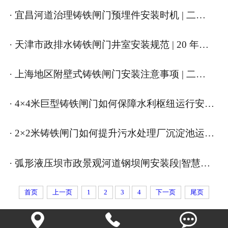
· 宜昌河道治理铸铁闸门预埋件安装时机 | 二十年老手揭秘关键节点
· 天津市政排水铸铁闸门井室安装规范 | 20 年一线实战避坑指南
· 上海地区附壁式铸铁闸门安装注意事项 | 二十年实战避坑指南
· 4×4米巨型铸铁闸门如何保障水利枢纽运行安全？| 严控每一毫米的守护之力
· 2×2米铸铁闸门如何提升污水处理厂沉淀池运行效率？|**稳控，智启清流新引擎
· 弧形液压坝市政景观河道钢坝闸安装段|智慧之盾，守护城市水脉
首页
上一页
1
2
3
4
下一页
尾页


