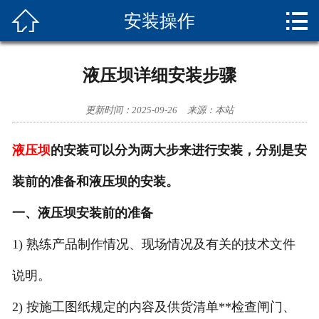


安装操作
首页

水利闸门
液压坝详细安装步骤
规范参数
更新时间：2025-09-26
来源：本站
安装操作
液压
坝
的安装可以分为两大步来进行安装，分别是安
维护保养
装前的准备和液压坝的安装。
相关知识
一、液压坝安装前的准备
成功案例
1) 熟练产品制作情况、现场情况及有关的技术文件
联系我们
说明。
2) 按施工图纸规定的内容及供货清单**检查闸门、