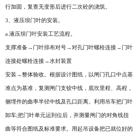
行加固，复查无变形后进行二次砼的浇筑。
3、液压坝门叶的安装。
a.液压坝门叶安装工艺流程。
支撑准备→门叶排布对号→对孔门叶螺栓连接→门叶
连接处螺栓连接→水封装置
安装→整体验收。根据设计图纸，以闸门孔口中点基
准点为基准，复测闸门支铰中线，底坎里程、高程，
侧埋件的曲率半径中线及孔口距离。利用吊车把门叶
卸车;把门叶单元运到位后，并测量闸门的对角线扭
曲等符合图纸及标准要求。用起吊设备把已就位好的