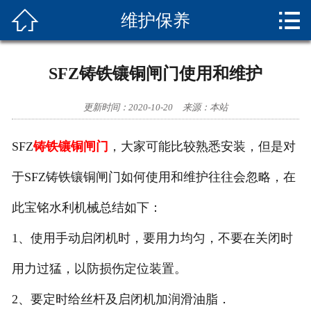


维护保养
首页

水利闸门
SFZ铸铁镶铜闸门使用和维护
规范参数
更新时间：2020-10-20
来源：本站
安装操作
SFZ
铸铁镶铜闸门
，大家可能比较熟悉安装，但是对
维护保养
于
SFZ
铸铁镶铜闸门如何使用和维护往往会忽略，在
相关知识
此宝铭水利机械总结如下：
成功案例
1
、使用手动启闭机时，要用力均匀，不要在关闭时
联系我们
用力过猛，以防损伤定位装置。
2
、要定时给丝杆及启闭机加润滑油脂．