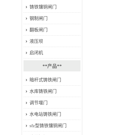
铸铁镶铜闸门
钢制闸门
翻板闸门
液压坝
启闭机
**产品**
暗杆式铸铁闸门
水库铸铁闸门
调节堰门
水电站铸铁闸门
sfz型铸铁镶铜闸门