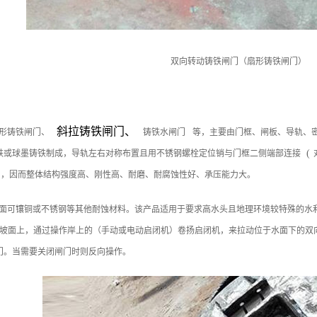
双向转动铸铁闸门（扇形铸铁闸门）
斜拉铸铁闸门、
形铸铁闸门、
铸铁水闸门
等，主要由门框、闸板、导轨、
(
铸铁或球墨铸铁制成，导轨左右对称布置且用不锈钢螺栓定位销与门框二侧端部连接
，因而整体结构强度高、刚性高、耐磨、耐腐蚀性好、承压能力大。
面可镶铜或不锈钢等其他耐蚀材料。该产品适用于要求高水头且地理环境较特殊的水
案例
[图]液压钢坝闸门成功案例图片
浙江水库闸门安装完工
坡面上，通过操作岸上的（手动或电动启闭机）卷扬启闭机，来拉动位于水面下的双
门。当需要关闭闸门时则反向操作。