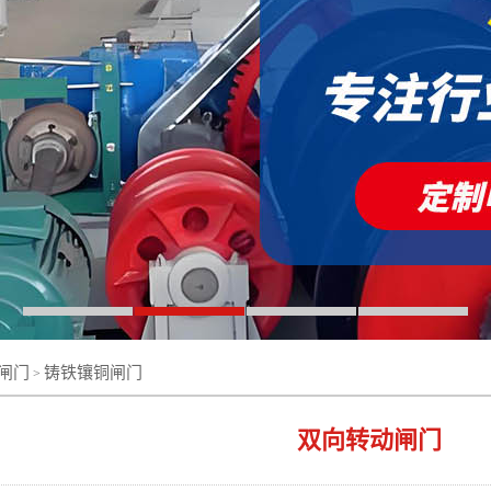
闸门
铸铁镶铜闸门
>
双向转动闸门