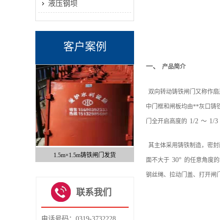
液压钢坝
客户案例
一、
产品简介
双向转动铸铁闸门又称作扇
中门框和闸板均由**灰口
1/2
1/3
门全开启高度的
～
其主体采用铸铁制造，密封
铁闸门发货
手电两用铸铁闸门成功案例
[图]铸铁镶铜闸门发江西成功
30°
面不大于
的任意角度的
1
2
钢丝绳、拉动门盖、打开闸
3
4
联系我们
5
6
电话号码：0319-3732228