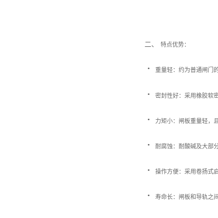
二、
特点优势：
·
重量轻：约为普通闸门
·
密封性好：采用橡胶软
·
力矩小：闸板重量轻，
·
耐腐蚀：耐酸碱及大部
·
操作方便：采用卷扬式
·
寿命长：闸板和导轨之