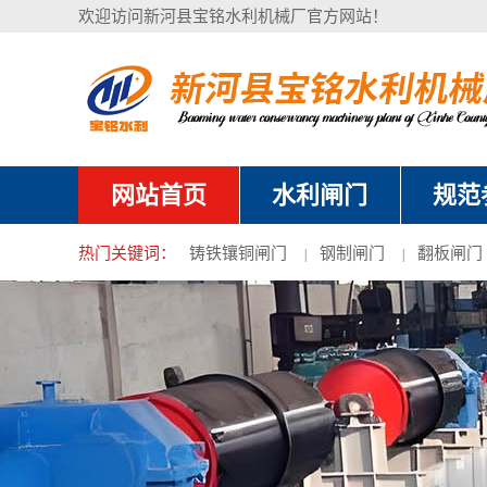
欢迎访问新河县宝铭水利机械厂官方网站！
网站首页
水利闸门
规范
热门关键词：
铸铁镶铜闸门
钢制闸门
翻板闸门
|
|