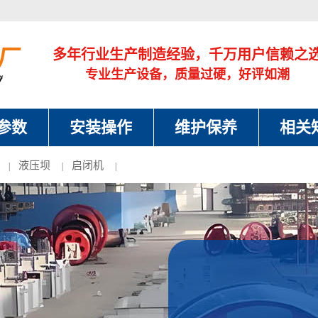
多年行业生产制造经验，千万用户信赖之
专业生产设备，质量过硬，好评如潮
参数
安装操作
维护保养
相关
液压坝
启闭机
|
|
|