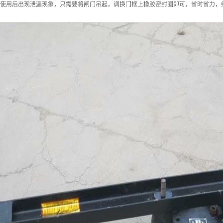
使用后出现泄漏现象，只需要将闸门吊起，调换门框上橡胶密封圈即可，省时省力，