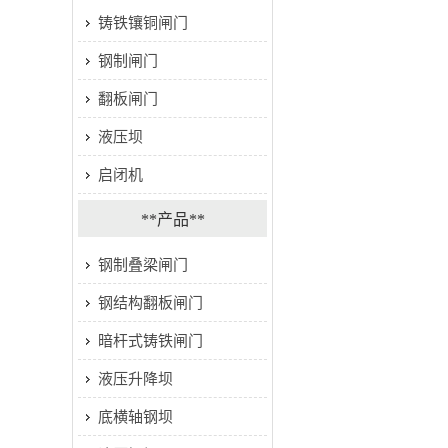
铸铁镶铜闸门
钢制闸门
翻板闸门
液压坝
启闭机
**产品**
钢制叠梁闸门
钢结构翻板闸门
暗杆式铸铁闸门
液压升降坝
底横轴钢坝