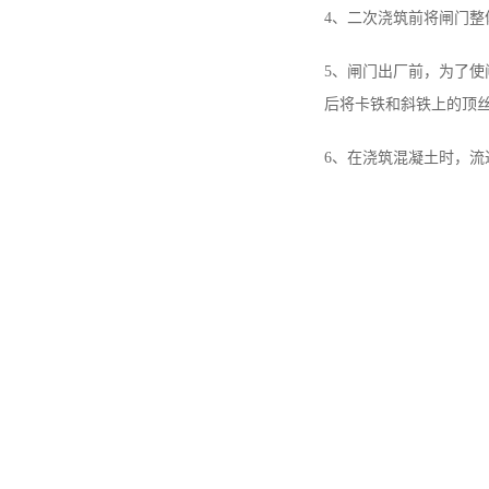
4、二次浇筑前将闸门
5、闸门出厂前，为了
后将卡铁和斜铁上的顶
6、在浇筑混凝土时，