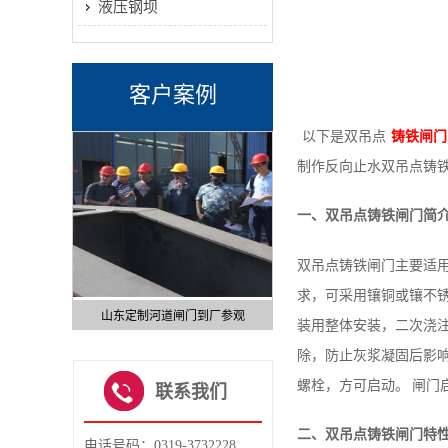
液压钢坝
客户案例
以下是双吊点
铸铁闸门
制作反向止水双吊点铸
一、双吊点铸铁闸门简
双吊点铸铁闸门主要适用
求，可采用镶铜或镶不锈
页坝安装
山东定制河道闸门到厂参观
弧形钢制闸门成功案例
装用整体安装，二次浇注
1
2
除，防止灰浆凝固后影响
3
4
螺栓，方可启动。 闸门
联系我们
5
6
二、双吊点铸铁闸门特
电话号码：0319-3732228