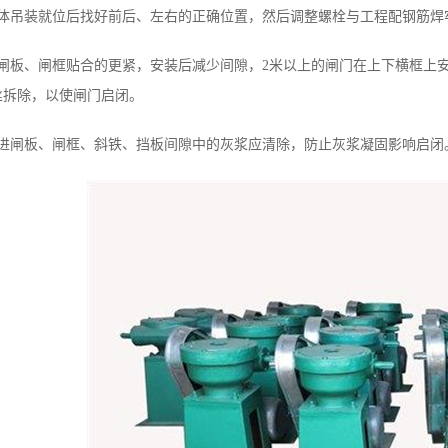
整体吊装就位后找好前后、左右的正确位置，然后调整螺栓与工程配钢筋焊
使闸板、闸框贴合的更紧，安装后减少间隙，2米以上的闸门在上下横框上
丝拆除，以使闸门启闭。
流进闸板、闸框、斜铁、挡板间隙中的灰浆应清除，防止灰浆凝固影响启闭