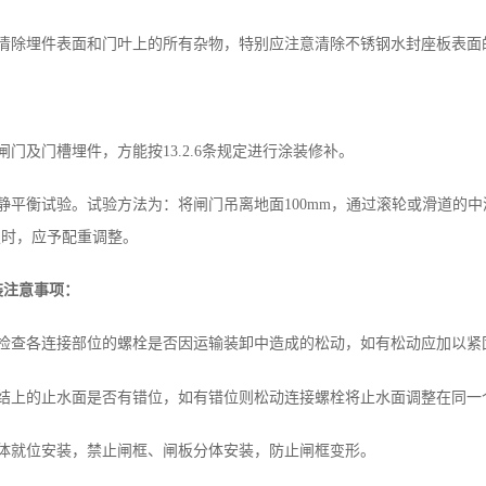
应清除埋件表面和门叶上的所有杂物，特别应注意清除不锈钢水封座板表面
门及门槽埋件，方能按13.2.6条规定进行涂装修补。
静平衡试验。试验方法为：将闸门吊离地面100mm，通过滚轮或滑道的
规定时，应予配重调整。
装注意事项：
先检查各连接部位的螺栓是否因运输装卸中造成的松动，如有松动应加以紧
连结上的止水面是否有错位，如有错位则松动连接螺栓将止水面调整在同一
整体就位安装，禁止闸框、闸板分体安装，防止闸框变形。