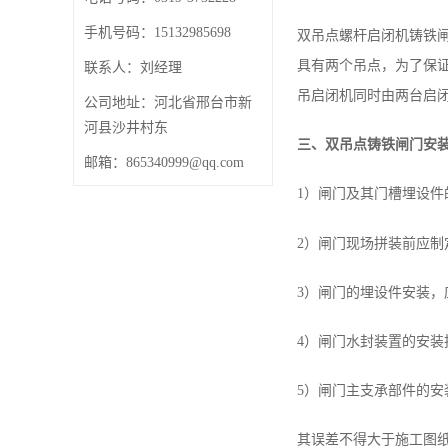
手机号码：15132985698
双吊点螺杆启闭机铸铁闸
具有两个吊点，为了保证
联系人：刘经理
吊启闭机同时由两台启
公司地址：河北省邢台市新
河县沙井村东
三、双吊点铸铁闸门安
邮箱：865340999@qq.com
1）闸门及其门槽埋设
2）闸门现场拼装前应
3）闸门的埋设件安装，应符合D
4）闸门水封装置的安装技术要
5）闸门主支承部件的
其误差不得大于施工图