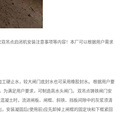
套双吊点启闭机安装注意事项等内容！本厂可以根据用户需求
加工硬止水，较大闸门底封水也可采用橡胶封水。 根据用户要
头，为满足用户要求，可制造高水头闸门。 双吊点铸铁闸门安
注混凝土时，流进闸板、闸框、斜铁、挡板间隙中的灰浆须清
，安装凝固后(使用前)应先卸掉上闸框的固定块和下框紧回