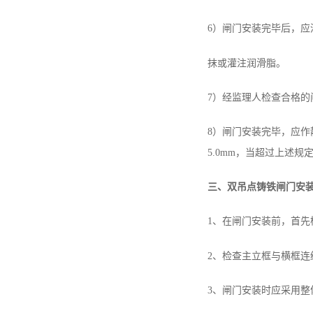
6）闸门安装完毕后，
抹或灌注润滑脂。
7）经监理人检查合格的闸
8）闸门安装完毕，应作
5.0mm，当超过上述
三、双吊点铸铁闸门安
1、在闸门安装前，首
2、检查主立框与横框
3、闸门安装时应采用