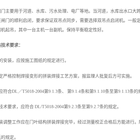
门主要用于河道、水库、污水处理、电厂等地。当河道，水库出水口大跨
闸门的顺利启闭，要求保证双吊点同步，需要选择双吊点启闭机。一般定
闭机起吊，其中一台主机一台副机。保持平衡稳定性好。
装技术要求：
件的安装，应按施工图纸的规定进行。
制定严格控制焊接变形的拼装焊接工艺方案，报监理人批复后方可实施。
L／T5018-2004第9.1.3条、 第9.1.4条和第9.1.10条至第9.1.13条
求，应符合 DL/T5018-2004第9.2.3条至第9.2.7条的规定。
安装调整工作应在门叶结构拼装焊接完毕，经过测量校正合格后方能进行。
纸的规定。