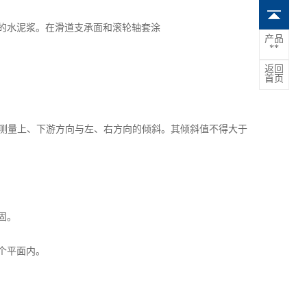
的水泥浆。在滑道支承面和滚轮轴套涂
产品
**
返回
首页
中测量上、下游方向与左、右方向的倾斜。其倾斜值不得大于
固。
个平面内。