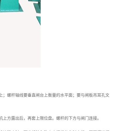
0以上；螺杆轴线要垂直闸台上衡量的水平面；要与闸板吊耳孔文
机上方露出后，再套上限位盘。螺杆的下方与闸门连接。