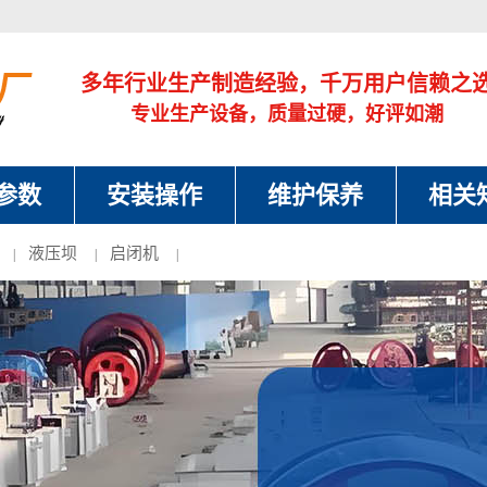
多年行业生产制造经验，千万用户信赖之
专业生产设备，质量过硬，好评如潮
参数
安装操作
维护保养
相关
液压坝
启闭机
|
|
|