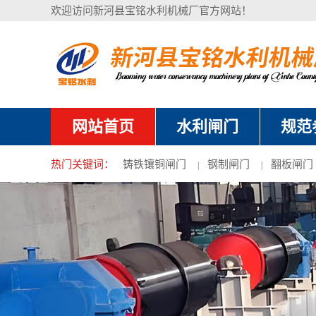
欢迎访问新河县宝铭水利机械厂官方网站！
网站首页
水利闸门
规范
热门关键词：
铸铁镶铜闸门
钢制闸门
翻板闸门
|
|