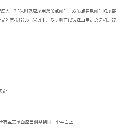
度大于2.5米时就应采用双吊点闸门。双吊点铸铁闸门的顶部
义的宽带超过2.5米以上。反之则可以选择单吊点启闭机。双
的规定。
所有主支承面应当调整到同一个平面上，